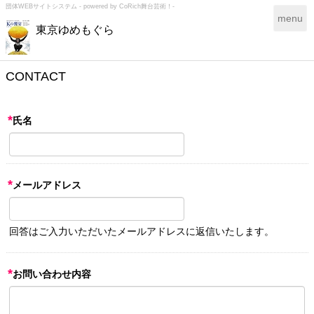
団体WEBサイトシステム - powered by
CoRich舞台芸術！-
T
menu
東京ゆめもぐら
o
g
g
l
CONTACT
e
n
a
*
氏名
v
i
g
a
*
メールアドレス
t
i
o
n
回答はご入力いただいたメールアドレスに返信いたします。
*
お問い合わせ内容